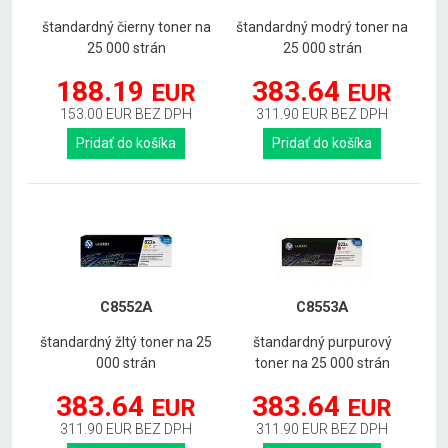
štandardný čierny toner na
štandardný modrý toner na
25 000 strán
25 000 strán
188.19
383.64
EUR
EUR
153.00 EUR BEZ DPH
311.90 EUR BEZ DPH
Pridať do košíka
Pridať do košíka
C8552A
C8553A
štandardný žltý toner na 25
štandardný purpurový
000 strán
toner na 25 000 strán
383.64
383.64
EUR
EUR
311.90 EUR BEZ DPH
311.90 EUR BEZ DPH