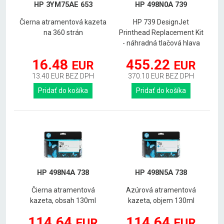
HP 3YM75AE 653
HP 498N0A 739
Čierna atramentová kazeta
HP 739 DesignJet
na 360 strán
Printhead Replacement Kit
- náhradná tlačová hlava
16.48
455.22
EUR
EUR
13.40 EUR BEZ DPH
370.10 EUR BEZ DPH
Pridať do košíka
Pridať do košíka
HP 498N4A 738
HP 498N5A 738
Čierna atramentová
Azúrová atramentová
kazeta, obsah 130ml
kazeta, objem 130ml
114.64
114.64
EUR
EUR