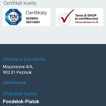
Certifikát kvality
Obchod a prevádzka
Moyzesova 4/A,
902 01 Pezinok
Zobraziť na mape
Otváracie hodiny
Pondelok-Piatok