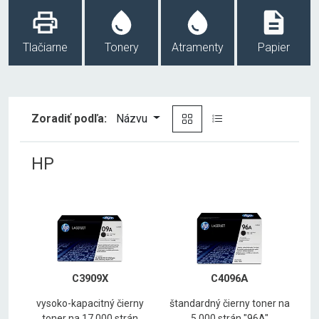
Tlačiarne
Tonery
Atramenty
Papier
Zoradiť podľa:
Názvu
HP
C3909X
C4096A
vysoko-kapacitný čierny
štandardný čierny toner na
toner na 17 000 strán
5 000 strán "96A"