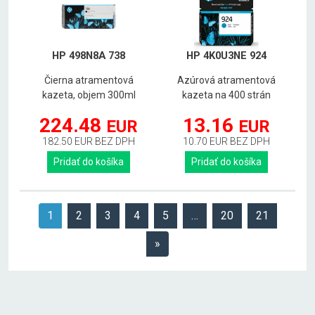
HP 498N8A 738
HP 4K0U3NE 924
Čierna atramentová
Azúrová atramentová
kazeta, objem 300ml
kazeta na 400 strán
224.48
13.16
EUR
EUR
182.50 EUR BEZ DPH
10.70 EUR BEZ DPH
Pridať do košíka
Pridať do košíka
1
2
3
4
5
…
20
21
»