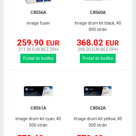
C8556A
C8560A
image fuser
Image drum kit black, 40
000 strán
259.90
368.02
EUR
EUR
211.30 EUR BEZ DPH
299.20 EUR BEZ DPH
Pridať do košíka
Pridať do košíka
C8561A
C8562A
Image drum kit cyan, 40
Image drum kit yellow, 40
000 strán
000 strán