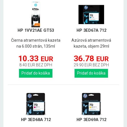
HP 1VV21AE GT53
HP 3ED67A 712
Čierna atramentová kazeta
Azúrová atramentová
na 6.000 strán, 135ml
kazeta, objem 29ml
10.33
36.78
EUR
EUR
8.40 EUR BEZ DPH
29.90 EUR BEZ DPH
Pridať do košíka
Pridať do košíka
HP 3ED68A 712
HP 3ED69A 712