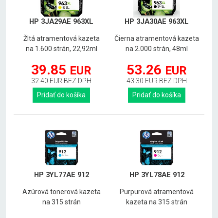
HP 3JA29AE 963XL
HP 3JA30AE 963XL
Žltá atramentová kazeta
Čierna atramentová kazeta
na 1.600 strán, 22,92ml
na 2.000 strán, 48ml
39.85
53.26
EUR
EUR
32.40 EUR BEZ DPH
43.30 EUR BEZ DPH
Pridať do košíka
Pridať do košíka
HP 3YL77AE 912
HP 3YL78AE 912
Azúrová tonerová kazeta
Purpurová atramentová
na 315 strán
kazeta na 315 strán