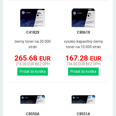
C4182X
C8061X
čierny toner na 20 000
vysoko-kapacitný čierny
strán
toner na 10 000 strán
265.68
167.28
EUR
EUR
216.00 EUR BEZ DPH
136.00 EUR BEZ DPH
Pridať do košíka
Pridať do košíka
C8550A
C8551A