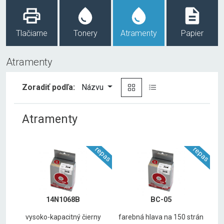
Tlačiarne
Tonery
Atramenty
Papier
Atramenty
Zoradiť podľa:
Názvu
Atramenty
repas
repas
14N1068B
BC-05
vysoko-kapacitný čierny
farebná hlava na 150 strán