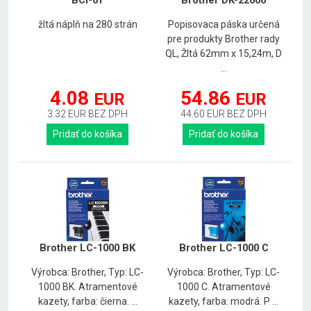
žltá náplň na 280 strán
Popisovaca páska určená
pre produkty Brother rady
QL, Žltá 62mm x 15,24m, D
...
4.08
54.86
EUR
EUR
3.32 EUR BEZ DPH
44.60 EUR BEZ DPH
Pridať do košíka
Pridať do košíka
Brother LC-1000 BK
Brother LC-1000 C
Výrobca: Brother, Typ: LC-
Výrobca: Brother, Typ: LC-
1000 BK. Atramentové
1000 C. Atramentové
kazety, farba: čierna. ...
kazety, farba: modrá. P ...