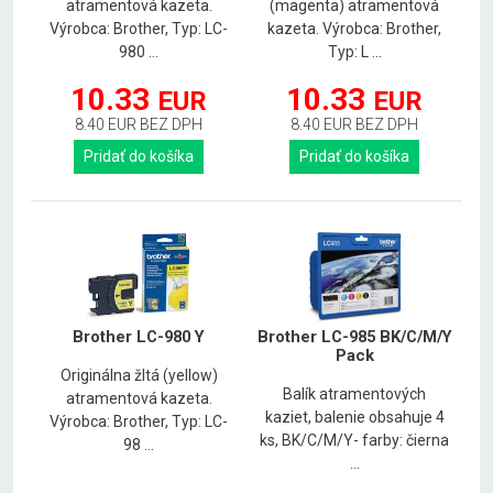
atramentová kazeta.
(magenta) atramentová
Výrobca: Brother, Typ: LC-
kazeta. Výrobca: Brother,
980 ...
Typ: L ...
10.33
10.33
EUR
EUR
8.40 EUR BEZ DPH
8.40 EUR BEZ DPH
Pridať do košíka
Pridať do košíka
Brother LC-980 Y
Brother LC-985 BK/C/M/Y
Pack
Originálna žltá (yellow)
Balík atramentových
atramentová kazeta.
kaziet, balenie obsahuje 4
Výrobca: Brother, Typ: LC-
ks, BK/C/M/Y- farby: čierna
98 ...
...