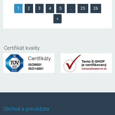
1
2
3
4
5
…
25
26
»
Certifikát kvality
Obchod a prevádzka