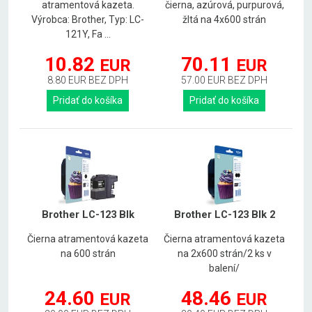
atramentová kazeta.
čierna, azúrová, purpurová,
Výrobca: Brother, Typ: LC-
žltá na 4x600 strán
121Y, Fa ...
10.82
70.11
EUR
EUR
8.80 EUR BEZ DPH
57.00 EUR BEZ DPH
Pridať do košíka
Pridať do košíka
Brother LC-123 Blk
Brother LC-123 Blk 2
Čierna atramentová kazeta
Čierna atramentová kazeta
na 600 strán
na 2x600 strán/2 ks v
balení/
24.60
48.46
EUR
EUR