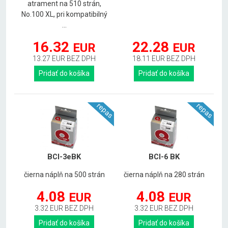
atrament na 510 strán,
No.100 XL, pri kompatibilný
...
16.32
22.28
EUR
EUR
13.27 EUR BEZ DPH
18.11 EUR BEZ DPH
Pridať do košíka
Pridať do košíka
repas
repas
BCI-3eBK
BCI-6 BK
čierna náplň na 500 strán
čierna náplň na 280 strán
4.08
4.08
EUR
EUR
3.32 EUR BEZ DPH
3.32 EUR BEZ DPH
Pridať do košíka
Pridať do košíka