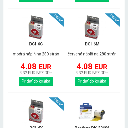
repas
repas
BCI-6C
BCI-6M
modrá náplň na 280 strán
červená náplň na 280 strán
4.08
4.08
EUR
EUR
3.32 EUR BEZ DPH
3.32 EUR BEZ DPH
Pridať do košíka
Pridať do košíka
repas
BCI-6Y
Brother DK-22606