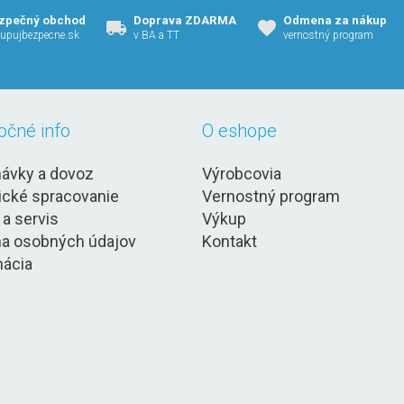
zpečný obchod
Doprava ZDARMA
Odmena za nákup
upujbezpecne.sk
v BA a TT
vernostný program
očné info
O eshope
ávky a dovoz
Výrobcovia
ické spracovanie
Vernostný program
 a servis
Výkup
a osobných údajov
Kontakt
ácia