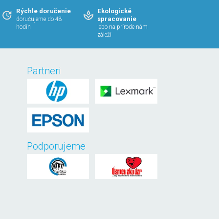
Rýchle doručenie
Ekologické
spracovanie
doručujeme do 48
hodín
lebo na prírode nám
záleží
Partneri
Podporujeme