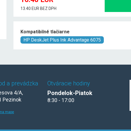
13.40 EUR BEZ DPH
Kompatibilné tlačiarne
HP DeskJet Plus Ink Advantage 6075
od a prevádzka
Otváracie hodiny
sova 4/A,
Pondelok-Piatok
1 Pezinok
8:30 - 17:00
 na mape