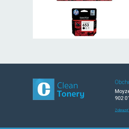
Obch
Moyze
902 0
Zobraziť