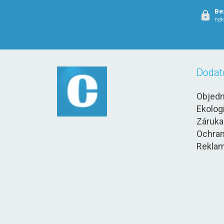
Be
nak
Dodat
Objedn
Ekolog
Záruka
Ochran
Reklam