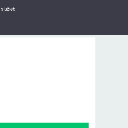
 služieb
0
Prihlásiť sa
Hľadať