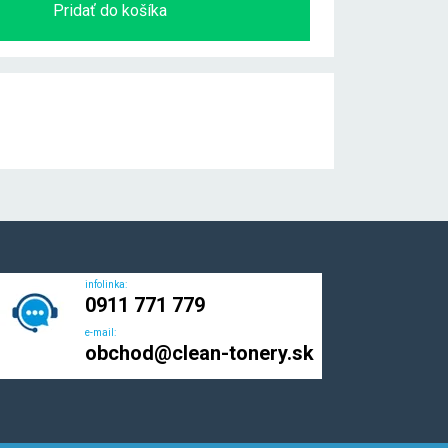
Pridať do košíka
infolinka:
0911 771 779
e-mail:
obchod@clean-tonery.sk