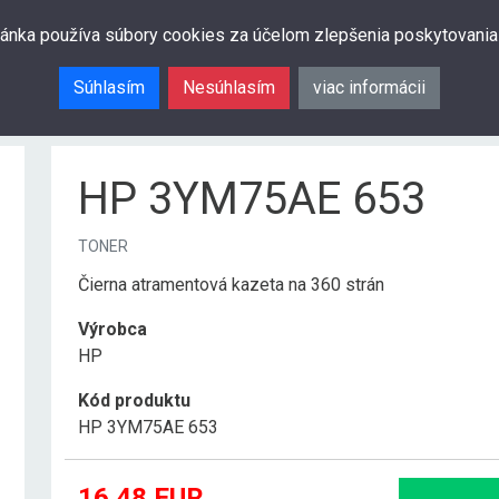
ránka používa súbory cookies za účelom zlepšenia poskytovania
Súhlasím
Nesúhlasím
viac informácii
HP 3YM75AE 653
TONER
Čierna atramentová kazeta na 360 strán
Výrobca
HP
Kód produktu
HP 3YM75AE 653
16.48
EUR