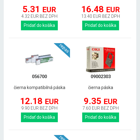
5.31
16.48
EUR
EUR
4.32 EUR BEZ DPH
13.40 EUR BEZ DPH
Pridať do košíka
Pridať do košíka
repas
056700
09002303
čierna kompatibilná páska
čierna páska
12.18
9.35
EUR
EUR
9.90 EUR BEZ DPH
7.60 EUR BEZ DPH
Pridať do košíka
Pridať do košíka
repas