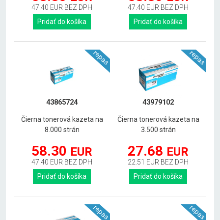
47.40 EUR BEZ DPH
47.40 EUR BEZ DPH
Pridať do košíka
Pridať do košíka
repas
repas
43865724
43979102
Čierna tonerová kazeta na
Čierna tonerová kazeta na
8.000 strán
3.500 strán
58.30
27.68
EUR
EUR
47.40 EUR BEZ DPH
22.51 EUR BEZ DPH
Pridať do košíka
Pridať do košíka
repas
repas