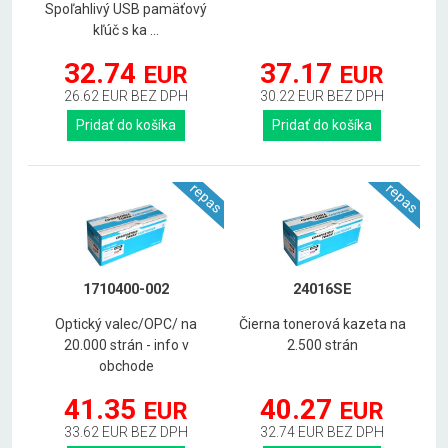
Spoľahlivý USB pamäťový
kľúč s ka ...
32.74
37.17
EUR
EUR
26.62 EUR BEZ DPH
30.22 EUR BEZ DPH
Pridať do košíka
Pridať do košíka
repas
repas
1710400-002
24016SE
Optický valec/OPC/ na
Čierna tonerová kazeta na
20.000 strán - info v
2.500 strán
obchode
41.35
40.27
EUR
EUR
33.62 EUR BEZ DPH
32.74 EUR BEZ DPH