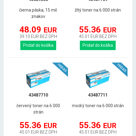
čierna páska, 15 mil.
žltý toner na 6 000 strán
znakov
48.09
55.36
EUR
EUR
39.10 EUR BEZ DPH
45.01 EUR BEZ DPH
Pridať do košíka
Pridať do košíka
repas
repas
43487710
43487711
červený toner na 6 000
modrý toner na 6 000 strán
strán
55.36
55.36
EUR
EUR
45.01 EUR BEZ DPH
45.01 EUR BEZ DPH