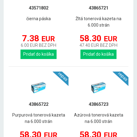
43571802
43865721
čierna páska
Žltá tonerová kazeta na
6.000 strán
7.38
58.30
EUR
EUR
6.00 EUR BEZ DPH
47.40 EUR BEZ DPH
Pridať do košíka
Pridať do košíka
repas
repas
43865722
43865723
Purpurová tonerová kazeta
Azúrová tonerová kazeta
na 6.000 strán
na 6.000 strán
58.30
58.30
EUR
EUR