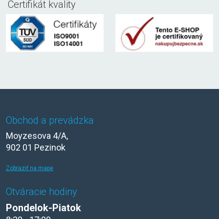
Certifikát kvality
Obchod a prevádzka
Moyzesova 4/A,
902 01 Pezinok
Zobraziť na mape
Otváracie hodiny
Pondelok-Piatok