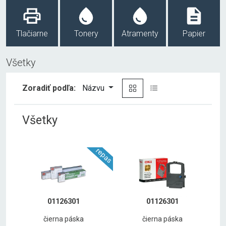
Tlačiarne
Tonery
Atramenty
Papier
Všetky
Zoradiť podľa:
Názvu
Všetky
repas
01126301
01126301
čierna páska
čierna páska