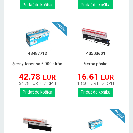
Pridať do košíka
Pridať do košíka
repas
43487712
43503601
čierny toner na 6 000 strán
čierna páska
42.78
16.61
EUR
EUR
34.78 EUR BEZ DPH
13.50 EUR BEZ DPH
Pridať do košíka
Pridať do košíka
repas