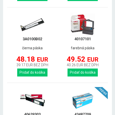
3A0100B02
40107101
čierna páska
farebná páska
48.18
49.52
EUR
EUR
39.17 EUR BEZ DPH
40.26 EUR BEZ DPH
Pridať do košíka
Pridať do košíka
repas
40629303
43487709