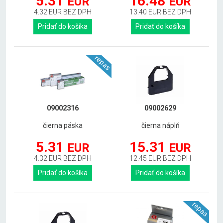
5.31
16.48
EUR
EUR
4.32 EUR BEZ DPH
13.40 EUR BEZ DPH
Pridať do košíka
Pridať do košíka
repas
09002316
09002629
čierna páska
čierna náplň
5.31
15.31
EUR
EUR
4.32 EUR BEZ DPH
12.45 EUR BEZ DPH
Pridať do košíka
Pridať do košíka
repas