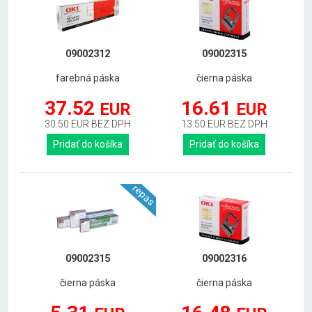
09002312
09002315
farebná páska
čierna páska
37.52
16.61
EUR
EUR
30.50 EUR BEZ DPH
13.50 EUR BEZ DPH
Pridať do košíka
Pridať do košíka
repas
09002315
09002316
čierna páska
čierna páska