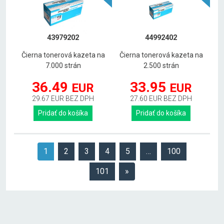
43979202
44992402
Čierna tonerová kazeta na
Čierna tonerová kazeta na
7.000 strán
2.500 strán
36.49
33.95
EUR
EUR
29.67 EUR BEZ DPH
27.60 EUR BEZ DPH
Pridať do košíka
Pridať do košíka
1
2
3
4
5
…
100
101
»