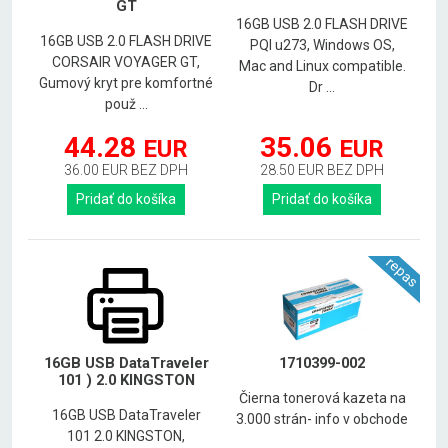
GT
16GB USB 2.0 FLASH DRIVE
16GB USB 2.0 FLASH DRIVE
PQI u273, Windows OS,
CORSAIR VOYAGER GT,
Mac and Linux compatible.
Gumový kryt pre komfortné
Dr ...
použ ...
44.28
35.06
EUR
EUR
36.00 EUR BEZ DPH
28.50 EUR BEZ DPH
Pridať do košíka
Pridať do košíka
repas
16GB USB DataTraveler
1710399-002
101 ) 2.0 KINGSTON
Čierna tonerová kazeta na
16GB USB DataTraveler
3.000 strán- info v obchode
101 2.0 KINGSTON,