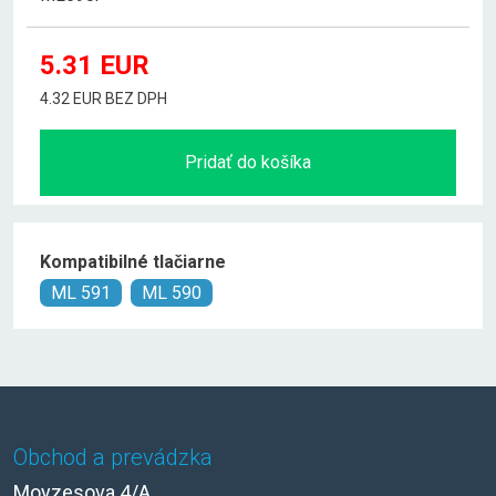
5.31
EUR
4.32 EUR BEZ DPH
Pridať do košíka
Kompatibilné tlačiarne
ML 591
ML 590
Obchod a prevádzka
Moyzesova 4/A,