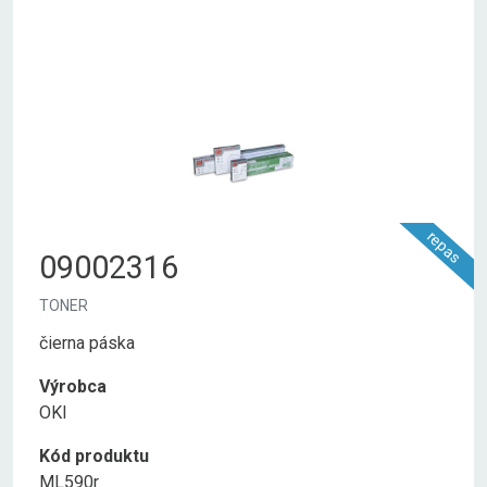
repas
09002316
TONER
čierna páska
Výrobca
OKI
Kód produktu
ML590r