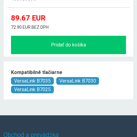
89.67
EUR
72.90 EUR BEZ DPH
Pridať do košíka
Kompatibilné tlačiarne
VersaLink B7035
VersaLink B7030
VersaLink B7025
Obchod a prevádzka