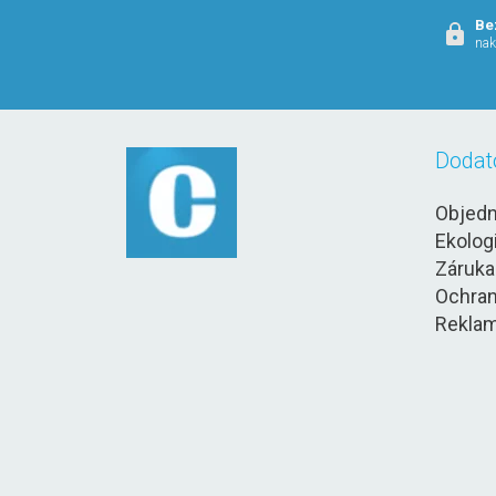
Be
nak
Dodat
Objedn
Ekolog
Záruka
Ochran
Reklam