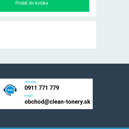
Pridať do košíka
infolinka:
0911 771 779
e-mail:
obchod@clean-tonery.sk