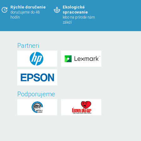
Rýchle doručenie
Ekologické
spracovanie
doručujeme do 48
hodín
lebo na prírode nám
záleží
Partneri
Podporujeme