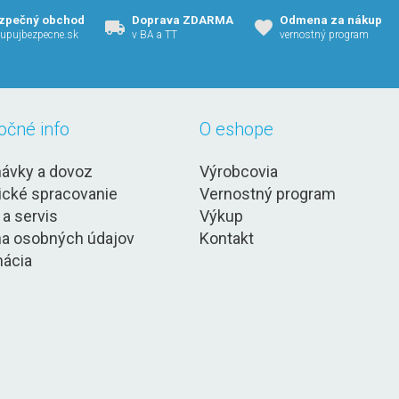
zpečný obchod
Doprava ZDARMA
Odmena za nákup
upujbezpecne.sk
v BA a TT
vernostný program
očné info
O eshope
ávky a dovoz
Výrobcovia
ické spracovanie
Vernostný program
 a servis
Výkup
a osobných údajov
Kontakt
ácia