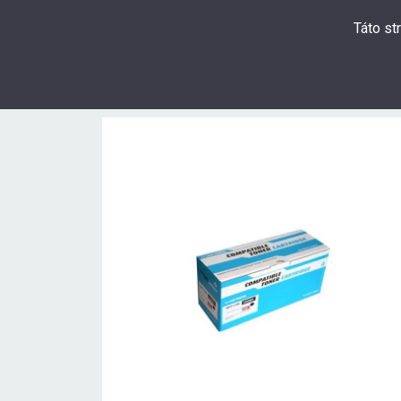
Táto st