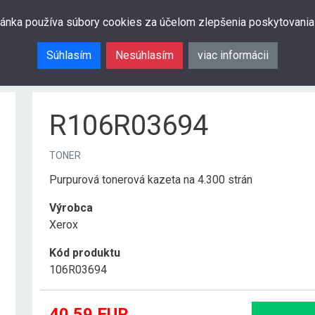
ránka používa súbory cookies za účelom zlepšenia poskytovania
Súhlasím
Nesúhlasím
viac informácii
R106R03694
TONER
Purpurová tonerová kazeta na 4.300 strán
Výrobca
Xerox
Kód produktu
106R03694
40.59
EUR