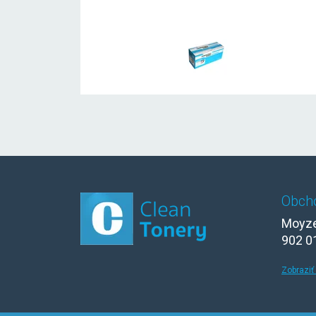
Obch
Moyze
902 0
Zobraziť