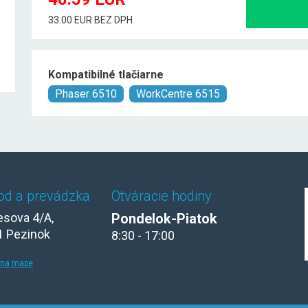
33.00 EUR BEZ DPH
Kompatibilné tlačiarne
Phaser 6510
WorkCentre 6515
od a prevádzka
Otváracie hodiny
sova 4/A,
Pondelok-Piatok
1 Pezinok
8:30 - 17:00
 na mape