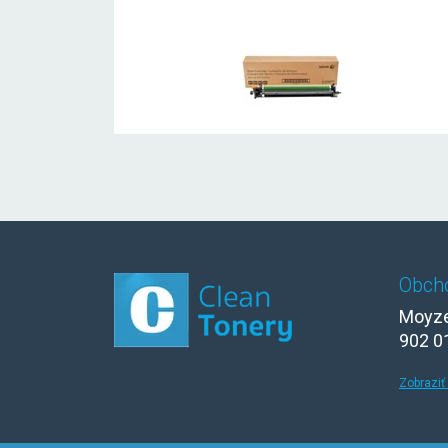
Obch
Moyze
902 0
Zobraziť