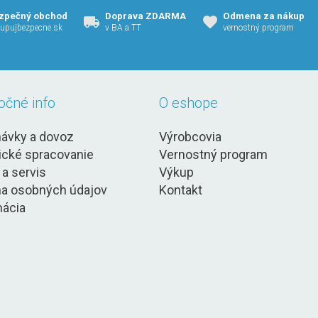
zpečný obchod
Doprava ZDARMA
Odmena za nákup
upujbezpecne.sk
v BA a TT
vernostný program
očné info
O eshope
ávky a dovoz
Výrobcovia
ické spracovanie
Vernostný program
 a servis
Výkup
a osobných údajov
Kontakt
ácia