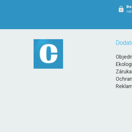
Be
nak
Dodat
Objedn
Ekolog
Záruka
Ochran
Reklam