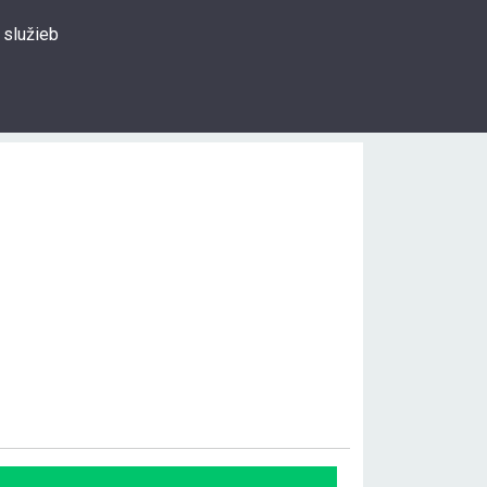
 služieb
0
Prihlásiť sa
Hľadať