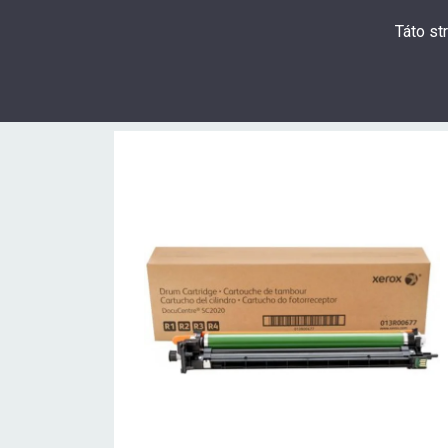
Táto st