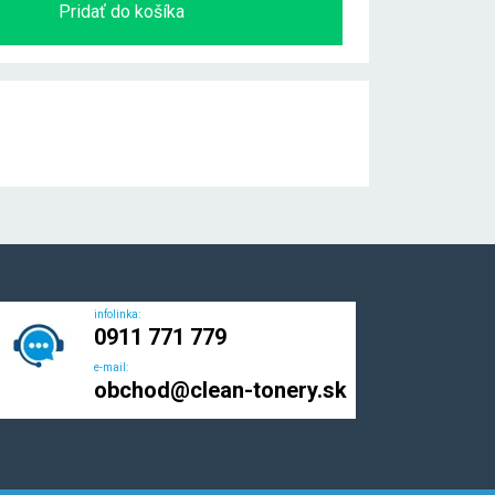
Pridať do košíka
infolinka:
0911 771 779
e-mail:
obchod@clean-tonery.sk