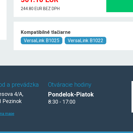
244.80 EUR BEZ DPH
Kompatibilné tlačiarne
VersaLink B1025
VersaLink B1022
od a prevádzka
Otváracie hodiny
sova 4/A,
Pondelok-Piatok
1 Pezinok
8:30 - 17:00
 na mape