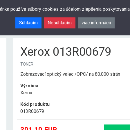
ránka používa súbory cookies za účelom zlepšenia poskytovania
Súhlasím
Nesúhlasím
viac informácii
Xerox 013R00679
TONER
Zobrazovací optický valec /OPC/ na 80.000 strán
Výrobca
Xerox
Kód produktu
013R00679
301.10
EUR