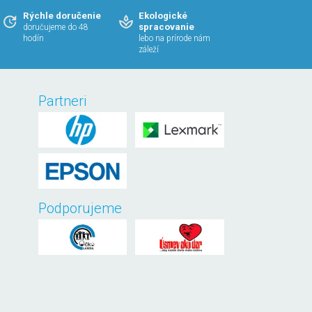
Rýchle doručenie
Ekologické
spracovanie
doručujeme do 48
hodín
lebo na prírode nám
záleží
Partneri
Podporujeme