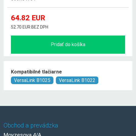
64.82
EUR
52.70 EUR BEZ DPH
Pridať do košíka
Kompatibilné tlačiarne
VersaLink B1025
VersaLink B1022
Obchod a prevádzka
Moyzesova 4/A,