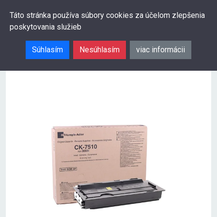
0
Táto stránka používa súbory cookies za účelom zlepšenia
poskytovania služieb
Hľadať
Súhlasím
Nesúhlasím
viac informácii