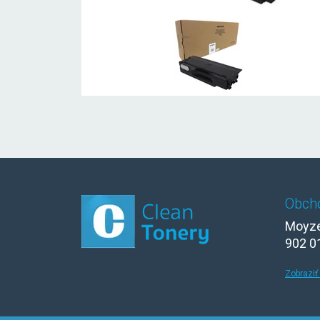
Obch
Moyze
902 0
Zobraziť