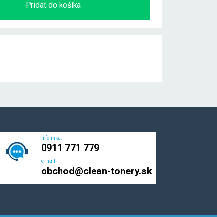
Pridať do košíka
infolinka:
0911 771 779
e-mail:
obchod@clean-tonery.sk