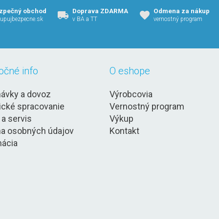
zpečný obchod
Doprava ZDARMA
Odmena za nákup
upujbezpecne.sk
v BA a TT
vernostný program
očné info
O eshope
ávky a dovoz
Výrobcovia
ické spracovanie
Vernostný program
 a servis
Výkup
a osobných údajov
Kontakt
ácia