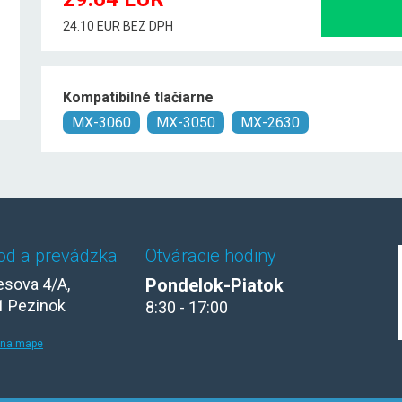
24.10 EUR BEZ DPH
Kompatibilné tlačiarne
MX-3060
MX-3050
MX-2630
od a prevádzka
Otváracie hodiny
sova 4/A,
Pondelok-Piatok
1 Pezinok
8:30 - 17:00
 na mape