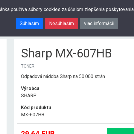
ránka používa súbory cookies za účelom zlepšenia poskytovania
Súhlasím
Nesúhlasím
viac informácii
Sharp MX-607HB
TONER
Odpadová nádoba Sharp na 50.000 strán
Výrobca
SHARP
Kód produktu
MX-607HB
29.64
EUR