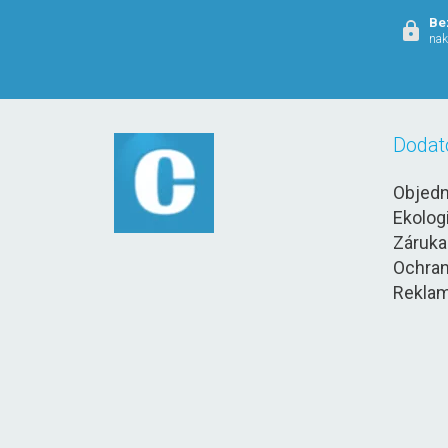
Be
nak
Dodat
Objedn
Ekolog
Záruka
Ochran
Reklam