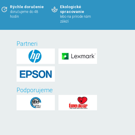
Rýchle doručenie
Ekologické
spracovanie
doručujeme do 48
hodín
lebo na prírode nám
záleží
Partneri
Podporujeme