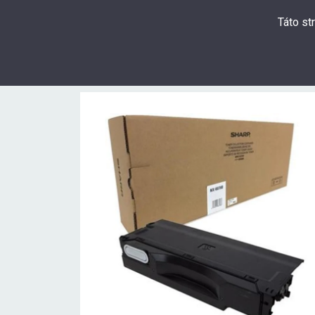
Táto st