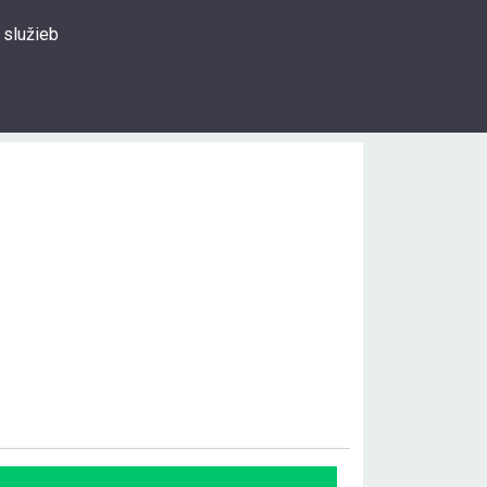
 služieb
0
Prihlásiť sa
Hľadať