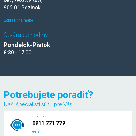
Moyzesova 4/A,
902 01 Pezinok
Zobraziť na mape
Otváracie hodiny
Pondelok-Piatok
8:30 - 17:00
Potrebujete poradiť?
Naši špecialisti sú tu pre Vás.
infolinka:
0911 771 779
e-mail: