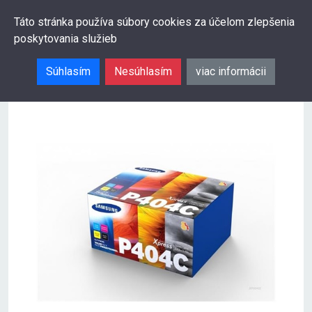
0
Táto stránka používa súbory cookies za účelom zlepšenia
poskytovania služieb
Hľadať
Súhlasím
Nesúhlasím
viac informácii