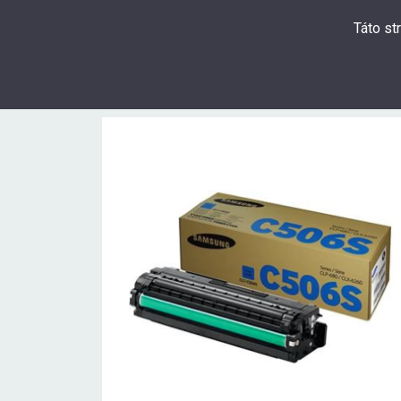
Táto st