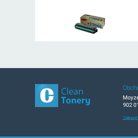
Obch
Moyze
902 0
Zobraziť