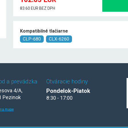
83.60 EUR BEZ DPH
Kompatibilné tlačiarne
CLP-680
CLX-6260
od a prevádzka
Otváracie hodiny
sova 4/A,
Pondelok-Piatok
1 Pezinok
8:30 - 17:00
 na mape