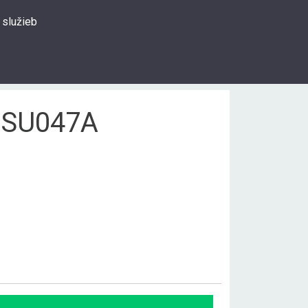
 služieb
0
Prihlásiť sa
Hľadať
 SU047A