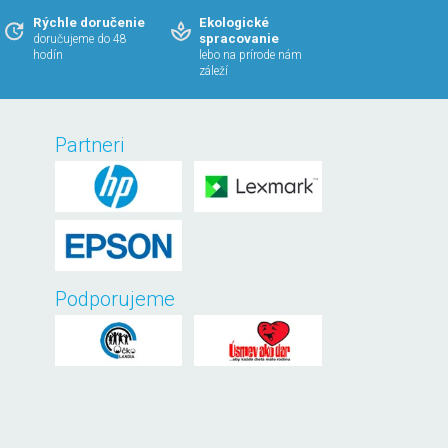
Rýchle doručenie
Ekologické
spracovanie
doručujeme do 48
hodín
lebo na prírode nám
záleží
Partneri
Podporujeme