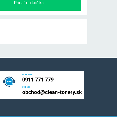
Pridať do košíka
infolinka:
0911 771 779
e-mail:
obchod@clean-tonery.sk