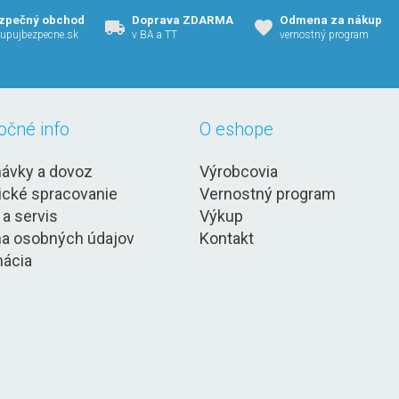
zpečný obchod
Doprava ZDARMA
Odmena za nákup
upujbezpecne.sk
v BA a TT
vernostný program
očné info
O eshope
ávky a dovoz
Výrobcovia
ické spracovanie
Vernostný program
 a servis
Výkup
a osobných údajov
Kontakt
ácia