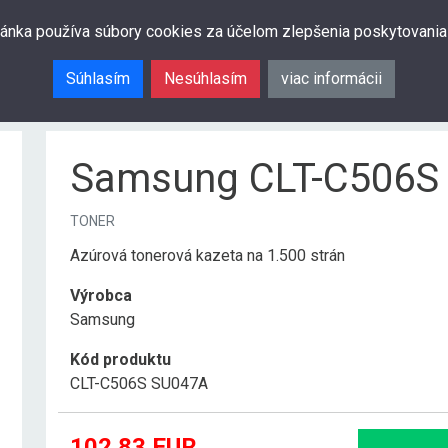
ránka používa súbory cookies za účelom zlepšenia poskytovania
Súhlasím
Nesúhlasím
viac informácii
Samsung CLT-C506S
TONER
Azúrová tonerová kazeta na 1.500 strán
Výrobca
Samsung
Kód produktu
CLT-C506S SU047A
102.83
EUR