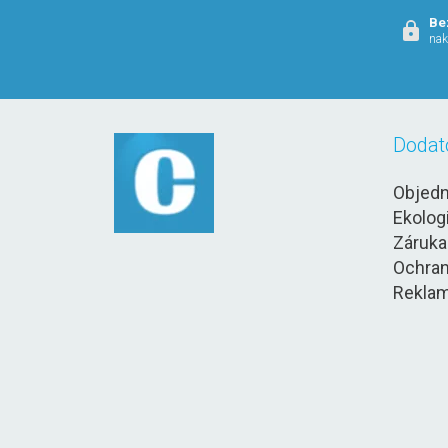
Be
nak
Dodat
Objedn
Ekolog
Záruka
Ochran
Reklam