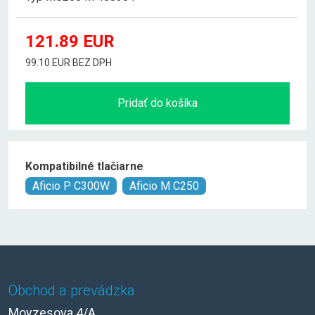
121.89
EUR
99.10 EUR BEZ DPH
Pridať do košíka
Kompatibilné tlačiarne
Aficio P C300W
Aficio M C250
Obchod a prevádzka
Moyzesova 4/A,