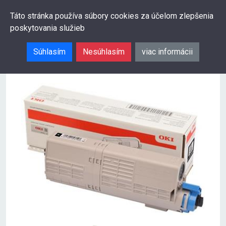
0
Táto stránka používa súbory cookies za účelom zlepšenia
poskytovania služieb
Hľadať
Súhlasím
Nesúhlasím
viac informácii