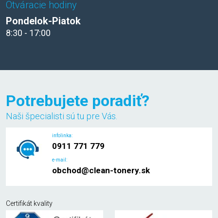
Otváracie hodiny
Pondelok-Piatok
8:30 - 17:00
Potrebujete poradiť?
Naši špecialisti sú tu pre Vás.
infolinka:
0911 771 779
e-mail:
obchod@clean-tonery.sk
Certifikát kvality