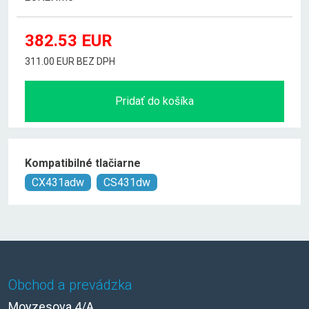
382.53
EUR
311.00 EUR BEZ DPH
Pridať do košíka
Kompatibilné tlačiarne
CX431adw
CS431dw
Obchod a prevádzka
Moyzesova 4/A,