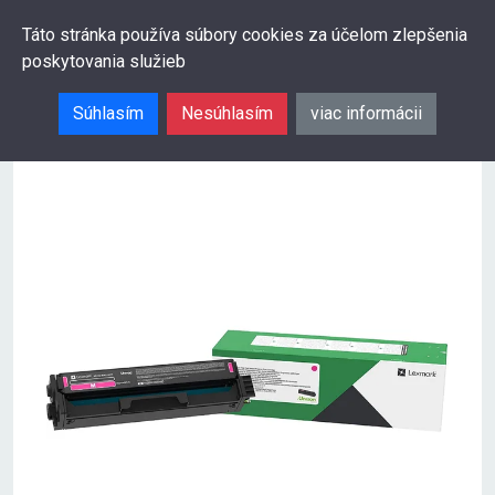
0
Táto stránka používa súbory cookies za účelom zlepšenia
poskytovania služieb
Hľadať
Súhlasím
Nesúhlasím
viac informácii