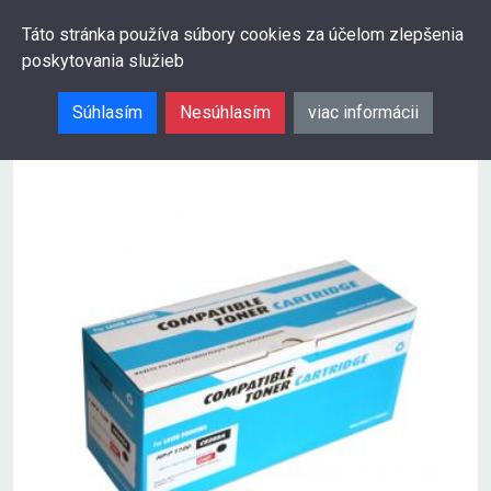
0
Táto stránka používa súbory cookies za účelom zlepšenia
poskytovania služieb
Hľadať
Súhlasím
Nesúhlasím
viac informácii