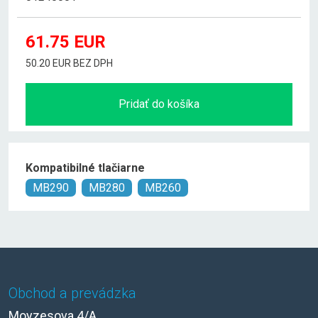
61.75
EUR
50.20 EUR BEZ DPH
Pridať do košíka
Kompatibilné tlačiarne
MB290
MB280
MB260
Obchod a prevádzka
Moyzesova 4/A,