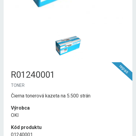
repas
R01240001
TONER
Čierna tonerová kazeta na 5.500 strán
Výrobca
OKI
Kód produktu
01240001