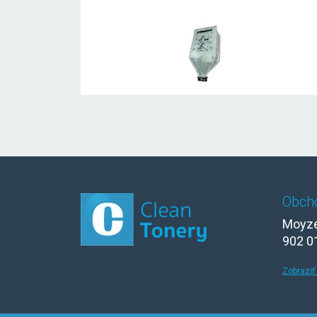
Obch
Moyze
902 0
Zobraziť