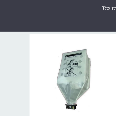
Táto st