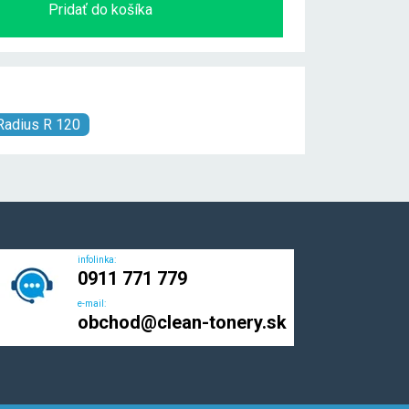
Pridať do košíka
Radius R 120
infolinka:
0911 771 779
e-mail:
obchod@clean-tonery.sk