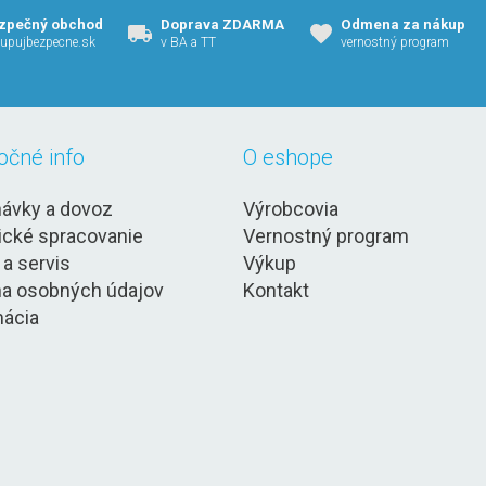
zpečný obchod
Doprava ZDARMA
Odmena za nákup
upujbezpecne.sk
v BA a TT
vernostný program
očné info
O eshope
ávky a dovoz
Výrobcovia
ické spracovanie
Vernostný program
 a servis
Výkup
a osobných údajov
Kontakt
ácia