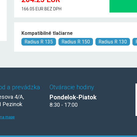
166.05 EUR BEZ DPH
Kompatibilné tlačiarne
Radius R 135
Radius R 150
Radius R 130
od a prevádzka
Otváracie hodiny
sova 4/A,
Pondelok-Piatok
1 Pezinok
8:30 - 17:00
 na mape