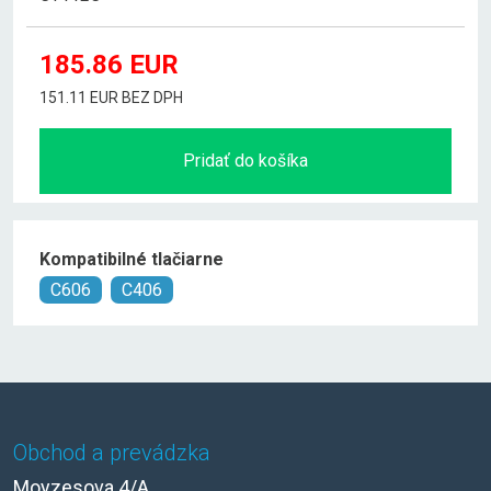
185.86
EUR
151.11 EUR BEZ DPH
Pridať do košíka
Kompatibilné tlačiarne
C606
C406
Obchod a prevádzka
Moyzesova 4/A,