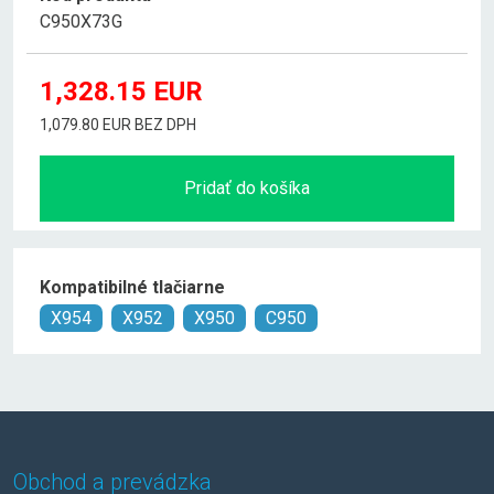
C950X73G
1,328.15
EUR
1,079.80 EUR BEZ DPH
Pridať do košíka
Kompatibilné tlačiarne
X954
X952
X950
C950
Obchod a prevádzka