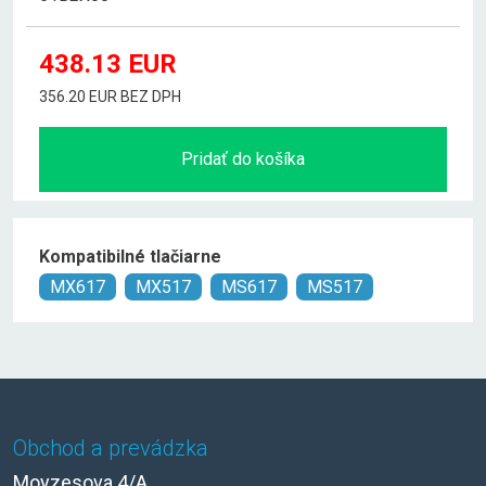
438.13
EUR
356.20 EUR BEZ DPH
Pridať do košíka
Kompatibilné tlačiarne
MX617
MX517
MS617
MS517
Obchod a prevádzka
Moyzesova 4/A,