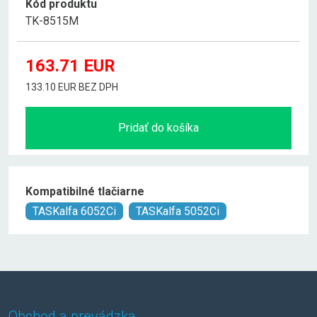
Kód produktu
TK-8515M
163.71
EUR
133.10 EUR BEZ DPH
Pridať do košíka
Kompatibilné tlačiarne
TASKalfa 6052Ci
TASKalfa 5052Ci
Obchod a prevádzka