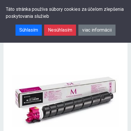
0
Táto stránka používa súbory cookies za účelom zlepšenia
poskytovania služieb
Hľadať
Súhlasím
Nesúhlasím
viac informácii