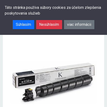
0
Táto stránka používa súbory cookies za účelom zlepšenia
poskytovania služieb
Hľadať
Súhlasím
Nesúhlasím
viac informácii