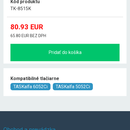
Kód produktu
TK-8515K
80.93
EUR
65.80 EUR BEZ DPH
Pridať do košíka
Kompatibilné tlačiarne
TASKalfa 6052Ci
TASKalfa 5052Ci
Obchod a prevádzka