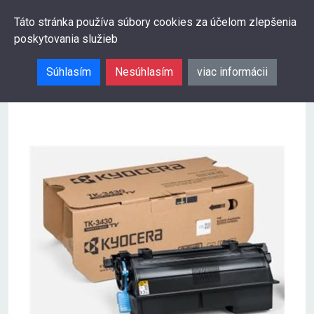
0
Táto stránka používa súbory cookies za účelom zlepšenia
poskytovania služieb
Hľadať
Súhlasím
Nesúhlasím
viac informácii