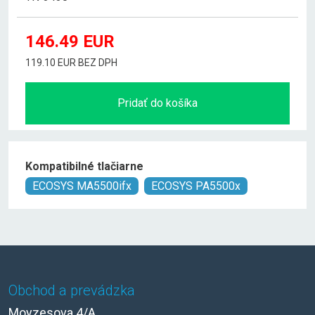
146.49
EUR
119.10 EUR BEZ DPH
Pridať do košíka
Kompatibilné tlačiarne
ECOSYS MA5500ifx
ECOSYS PA5500x
Obchod a prevádzka
Moyzesova 4/A,