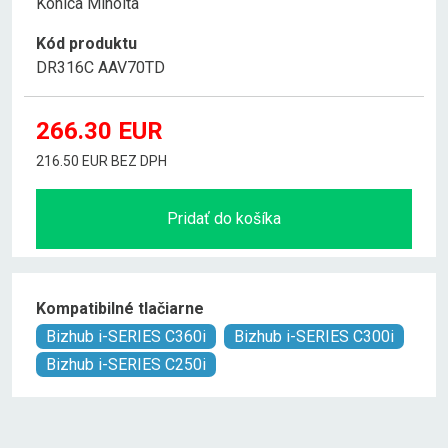
Konica Minolta
Kód produktu
DR316C AAV70TD
266.30
EUR
216.50 EUR BEZ DPH
Pridať do košíka
Kompatibilné tlačiarne
Bizhub i-SERIES C360i
Bizhub i-SERIES C300i
Bizhub i-SERIES C250i