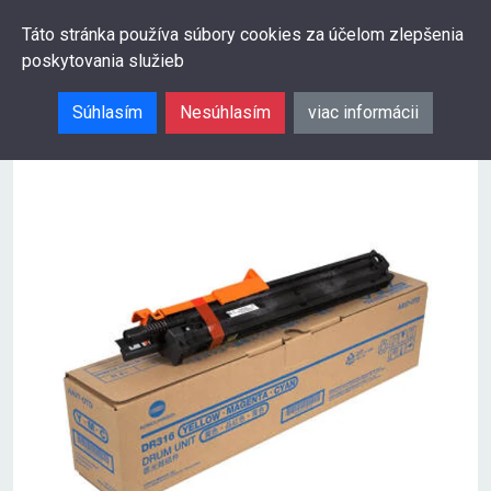
0
Táto stránka používa súbory cookies za účelom zlepšenia
poskytovania služieb
Hľadať
Súhlasím
Nesúhlasím
viac informácii