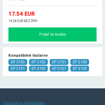
17.54
EUR
14.26 EUR BEZ DPH
Pridať do košíka
Kompatibilné tlačiarne
EP 2153
EP 2152
EP 2151
EP 2150
EP 2131
EP 2130
EP 2121
EP 2120
Obchod a prevádzka