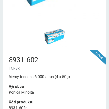
repas
8931-602
TONER
čierny toner na 6 000 strán (4 x 50g)
Výrobca
Konica Minolta
Kód produktu
8931-602r