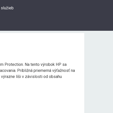
 služieb
0
Prihlásiť sa
Hľadať
um Protection. Na tento výrobok HP sa
acovania. Približná priemerná výťažnosť na
ýrazne líši v závislosti od obsahu