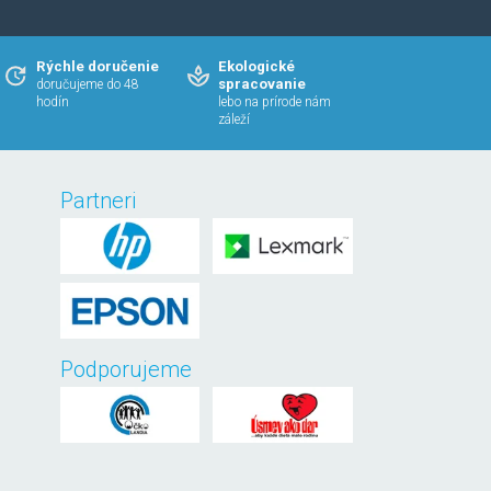
Rýchle doručenie
Ekologické
spracovanie
doručujeme do 48
hodín
lebo na prírode nám
záleží
Partneri
Podporujeme