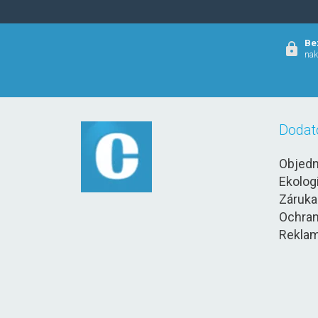
Be
nak
Dodat
Objedn
Ekolog
Záruka
Ochran
Reklam