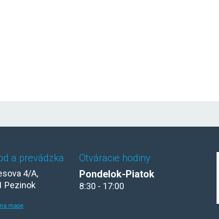
od a prevádzka
Otváracie hodiny
sova 4/A,
Pondelok-Piatok
1 Pezinok
8:30 - 17:00
 na mape