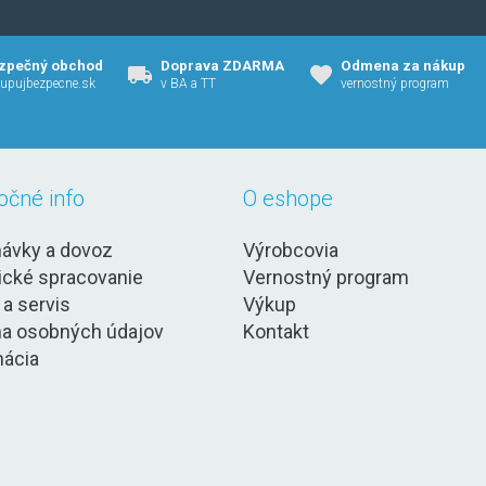
zpečný obchod
Doprava ZDARMA
Odmena za nákup
upujbezpecne.sk
v BA a TT
vernostný program
očné info
O eshope
ávky a dovoz
Výrobcovia
ické spracovanie
Vernostný program
 a servis
Výkup
a osobných údajov
Kontakt
ácia