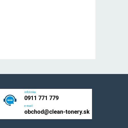
infolinka:
0911 771 779
e-mail:
obchod@clean-tonery.sk