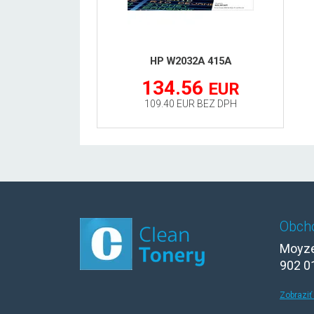
HP W2032A 415A
134.56
EUR
109.40 EUR BEZ DPH
Obch
Moyze
902 0
Zobraziť