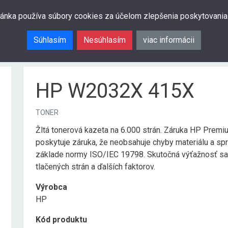
ránka používa súbory cookies za účelom zlepšenia poskytovania
Súhlasím
Nesúhlasím
viac informácii
HP W2032X 415X
TONER
Žltá tonerová kazeta na 6.000 strán. Záruka HP Premi
poskytuje záruka, že neobsahuje chyby materiálu a spr
základe normy ISO/IEC 19798. Skutočná výťažnosť sa v
tlačených strán a ďalších faktorov.
Výrobca
HP
Kód produktu