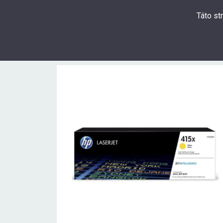
Táto st