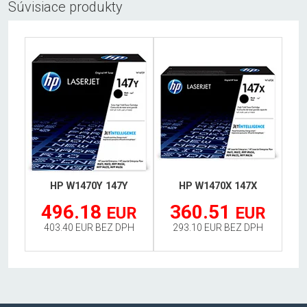
Súvisiace produkty
HP W1470Y 147Y
HP W1470X 147X
496.18
360.51
EUR
EUR
403.40 EUR BEZ DPH
293.10 EUR BEZ DPH