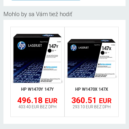
Mohlo by sa Vám tiež hodiť
HP W1470Y 147Y
HP W1470X 147X
496.18
360.51
EUR
EUR
403.40 EUR BEZ DPH
293.10 EUR BEZ DPH