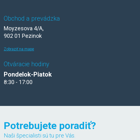
Obchod a prevádzka
Moyzesova 4/A,
902 01 Pezinok
Zobraziť na mape
Otváracie hodiny
Pondelok-Piatok
8:30 - 17:00
Potrebujete poradiť?
Naši špecialisti sú tu pre Vás.