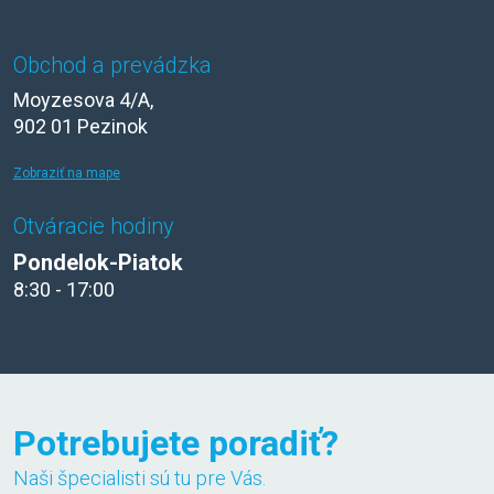
Obchod a prevádzka
Moyzesova 4/A,
902 01 Pezinok
Zobraziť na mape
Otváracie hodiny
Pondelok-Piatok
8:30 - 17:00
Potrebujete poradiť?
Naši špecialisti sú tu pre Vás.