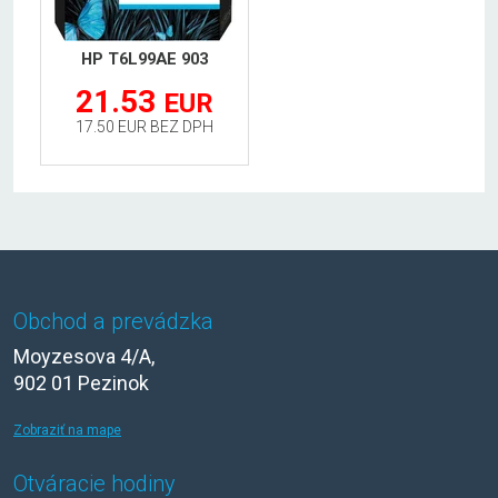
HP T6L99AE 903
21.53
EUR
17.50 EUR BEZ DPH
Obchod a prevádzka
Moyzesova 4/A,
902 01 Pezinok
Zobraziť na mape
Otváracie hodiny