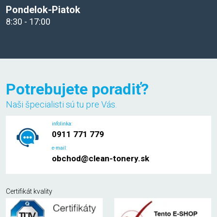
Pondelok-Piatok
8:30 - 17:00
Potrebujete poradiť?
Naši špecialisti sú tu pre Vás.
infolinka:
0911 771 779
e-mail:
obchod@clean-tonery.sk
Certifikát kvality