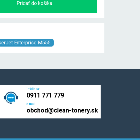
Pridať do košíka
serJet Enterprise M555
infolinka:
0911 771 779
e-mail:
obchod@clean-tonery.sk