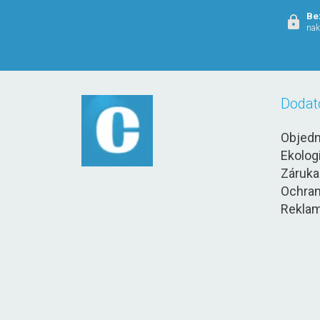
Be
nak
Dodat
Objedn
Ekolog
Záruka
Ochran
Reklam