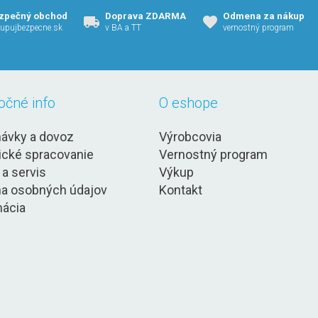
zpečný obchod
Doprava ZDARMA
Odmena za nákup
upujbezpecne.sk
v BA a TT
vernostný program
očné info
O eshope
ávky a dovoz
Výrobcovia
ické spracovanie
Vernostný program
 a servis
Výkup
a osobných údajov
Kontakt
ácia