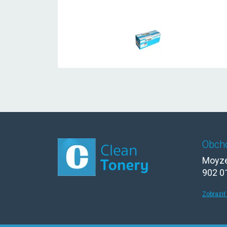
Obch
Moyze
902 0
Zobraziť