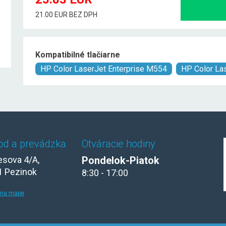
21.00 EUR BEZ DPH
Kompatibilné tlačiarne
HP Color LaserJet Enterprise M554
HP Color La
od a prevádzka
Otváracie hodiny
sova 4/A,
Pondelok-Piatok
1 Pezinok
8:30 - 17:00
 na mape