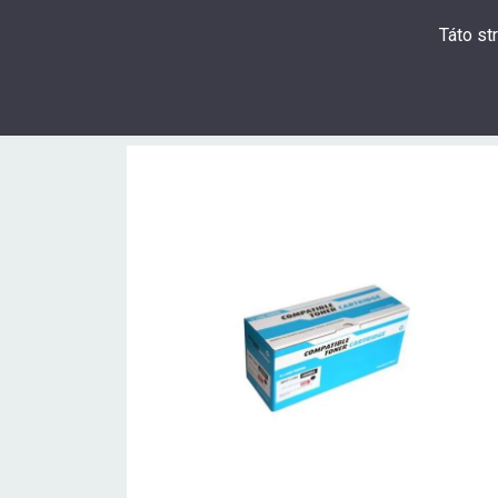
Táto st