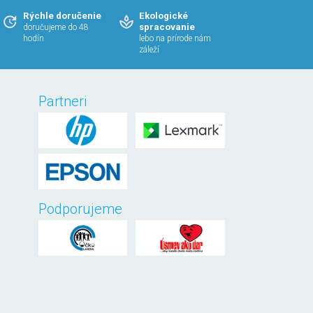
Rýchle doručenie
Ekologické
spracovanie
doručujeme do 48
hodín
lebo na prírode nám
záleží
Partneri
Podporujeme