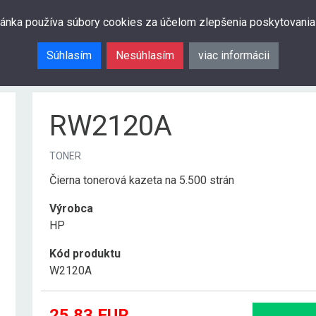
ránka používa súbory cookies za účelom zlepšenia poskytovania
Súhlasím
Nesúhlasím
viac informácii
RW2120A
TONER
Čierna tonerová kazeta na 5.500 strán
Výrobca
HP
Kód produktu
W2120A
25.83
EUR