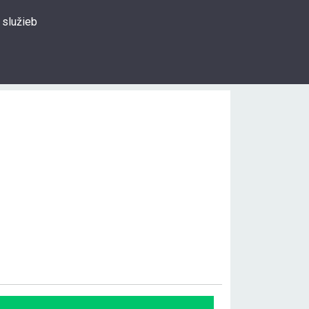
 služieb
0
Prihlásiť sa
Hľadať