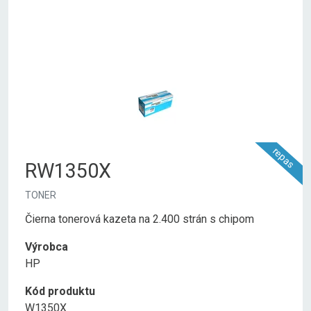
repas
RW1350X
TONER
Čierna tonerová kazeta na 2.400 strán s chipom
Výrobca
HP
Kód produktu
W1350X