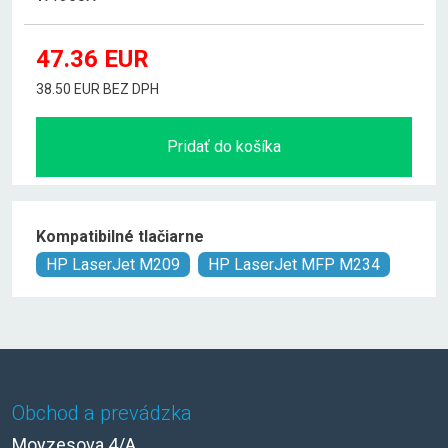
47.36
EUR
38.50 EUR BEZ DPH
Pridať do košíka
Kompatibilné tlačiarne
HP LaserJet M209
HP LaserJet MFP M234
Obchod a prevádzka
Moyzesova 4/A,