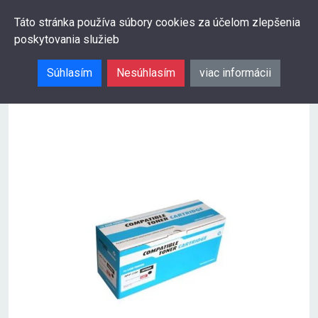
0
Táto stránka používa súbory cookies za účelom zlepšenia
poskytovania služieb
Hľadať
Súhlasím
Nesúhlasím
viac informácii