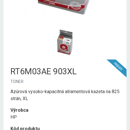
repas
RT6M03AE 903XL
TONER
Azúrová vysoko-kapacitná atramentová kazeta na 825
strán, XL
Výrobca
HP
Kód produktu