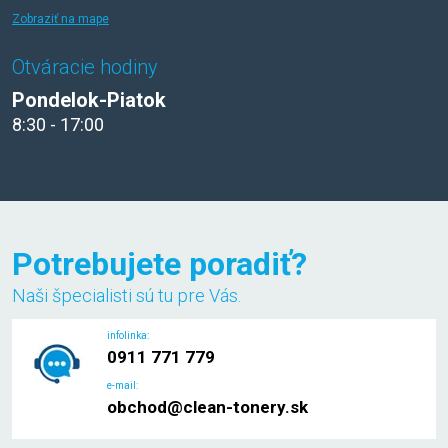
Zobraziť na mape
Otváracie hodiny
Pondelok-Piatok
8:30 - 17:00
Potrebujete poradiť?
Naši špecialisti sú tu pre Vás.
infolinka:
0911 771 779
e-mail:
obchod@clean-tonery.sk