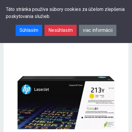
0
Táto stránka používa súbory cookies za účelom zlepšenia
poskytovania služieb
Hľadať
Súhlasím
Nesúhlasím
viac informácii