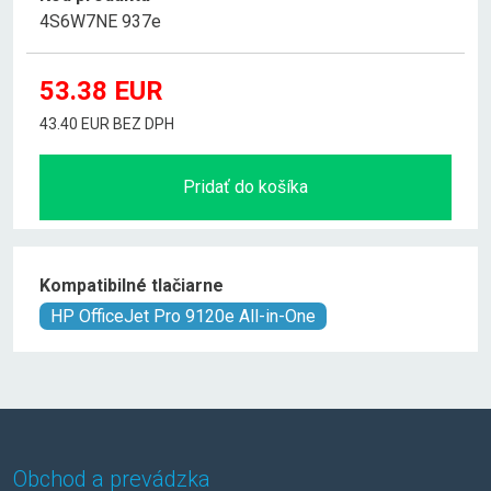
4S6W7NE 937e
53.38
EUR
43.40 EUR BEZ DPH
Pridať do košíka
Kompatibilné tlačiarne
HP OfficeJet Pro 9120e All-in-One
Obchod a prevádzka