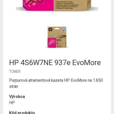
HP 4S6W7NE 937e EvoMore
TONER
Purpurová atramentová kazeta HP EvoMore na 1.650
strán
Výrobca
HP
Kód produktu