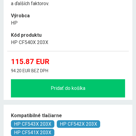
a ďalších faktorov.
Výrobca
HP
Kód produktu
HP CF540X 203X
115.87
EUR
94.20 EUR BEZ DPH
Pridať do košíka
Kompatibilné tlačiarne
HP CF543X 203X
HP CF542X 203X
HP CF541X 203X