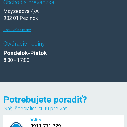
Obchod a prevádzka
Moyzesova 4/A,
902 01 Pezinok
Zobraziť na mape
Otváracie hodiny
Pondelok-Piatok
8:30 - 17:00
Potrebujete poradiť?
Naši špecialisti sú tu pre Vás.
infolinka:
0911 771 779