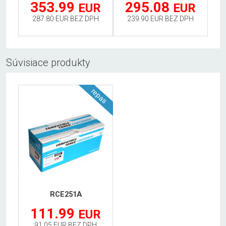
353.99
295.08
EUR
EUR
287.80 EUR BEZ DPH
239.90 EUR BEZ DPH
Súvisiace produkty
repas
RCE251A
111.99
EUR
91.05 EUR BEZ DPH