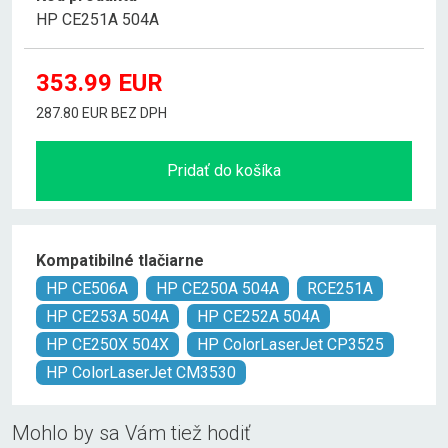
HP CE251A 504A
353.99
EUR
287.80 EUR BEZ DPH
Pridať do košíka
Kompatibilné tlačiarne
HP CE506A
HP CE250A 504A
RCE251A
HP CE253A 504A
HP CE252A 504A
HP CE250X 504X
HP ColorLaserJet CP3525
HP ColorLaserJet CM3530
Mohlo by sa Vám tiež hodiť