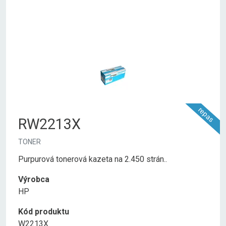
repas
RW2213X
TONER
Purpurová tonerová kazeta na 2.450 strán..
Výrobca
HP
Kód produktu
W2213X