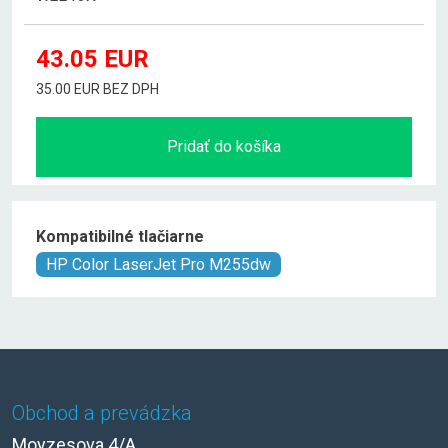
43.05
EUR
35.00 EUR BEZ DPH
Pridať do košíka
Kompatibilné tlačiarne
HP Color LaserJet Pro M255dw
Obchod a prevádzka
Moyzesova 4/A,