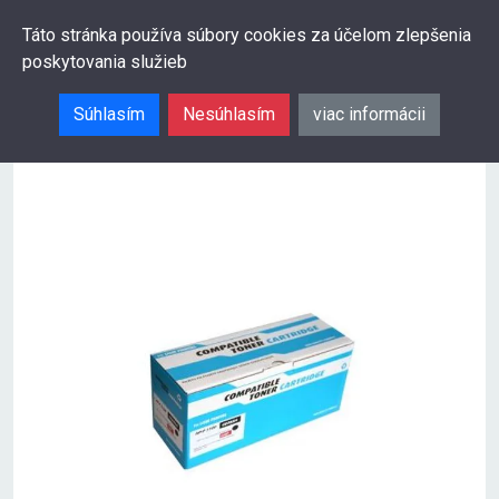
0
Táto stránka používa súbory cookies za účelom zlepšenia
poskytovania služieb
Hľadať
Súhlasím
Nesúhlasím
viac informácii