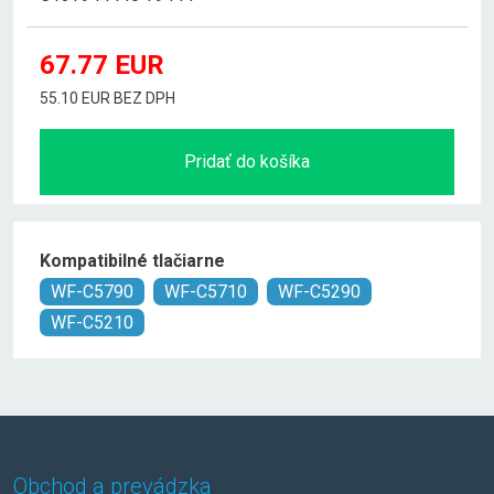
67.77
EUR
55.10 EUR BEZ DPH
Pridať do košíka
Kompatibilné tlačiarne
WF-C5790
WF-C5710
WF-C5290
WF-C5210
Obchod a prevádzka