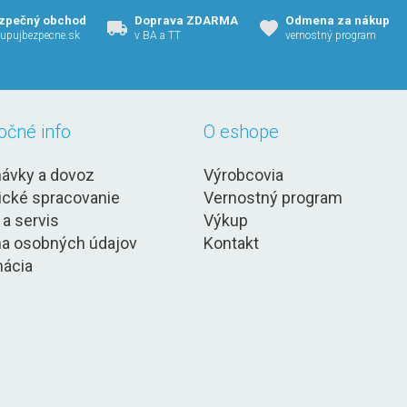
zpečný obchod
Doprava ZDARMA
Odmena za nákup
upujbezpecne.sk
v BA a TT
vernostný program
očné info
O eshope
ávky a dovoz
Výrobcovia
ické spracovanie
Vernostný program
 a servis
Výkup
a osobných údajov
Kontakt
ácia