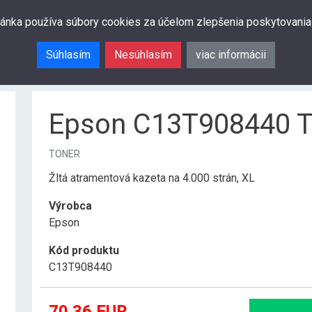
ránka používa súbory cookies za účelom zlepšenia poskytovania
Súhlasím
Nesúhlasím
viac informácii
Epson C13T908440 
TONER
Žltá atramentová kazeta na 4.000 strán, XL
Výrobca
Epson
Kód produktu
C13T908440
70.36
EUR