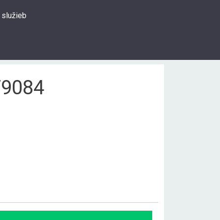
 služieb
0
Prihlásiť sa
Hľadať
T9084