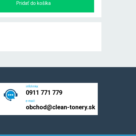
Pridať do košíka
infolinka:
0911 771 779
e-mail:
obchod@clean-tonery.sk