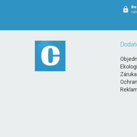
Be
nak
Dodat
Objedn
Ekolog
Záruka
Ochran
Reklam