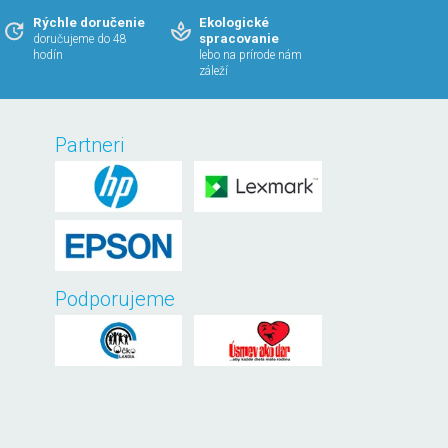
Rýchle doručenie
Ekologické
spracovanie
doručujeme do 48
hodín
lebo na prírode nám
záleží
Partneri
Podporujeme