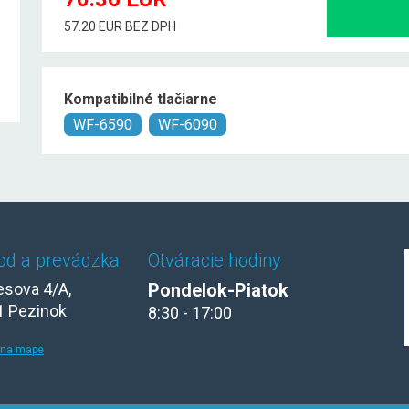
57.20 EUR BEZ DPH
Kompatibilné tlačiarne
WF-6590
WF-6090
od a prevádzka
Otváracie hodiny
sova 4/A,
Pondelok-Piatok
1 Pezinok
8:30 - 17:00
 na mape