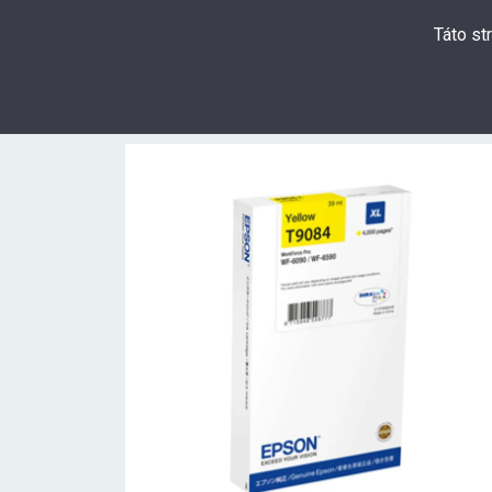
Táto st