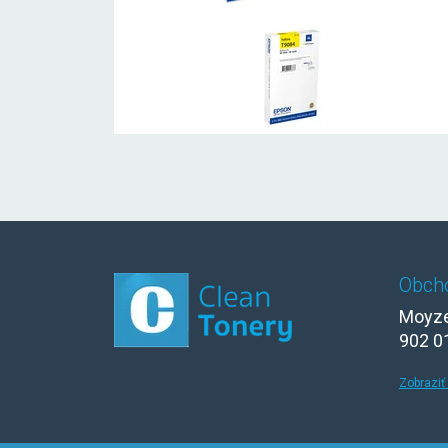
Obch
Moyze
902 0
Zobraziť