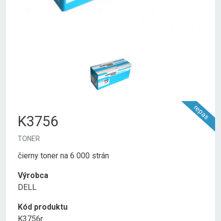
repas
K3756
TONER
čierny toner na 6 000 strán
Výrobca
DELL
Kód produktu
K3756r