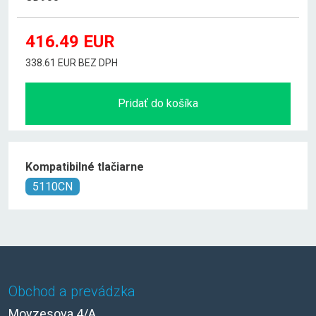
416.49
EUR
338.61 EUR BEZ DPH
Pridať do košíka
Kompatibilné tlačiarne
5110CN
Obchod a prevádzka
Moyzesova 4/A,