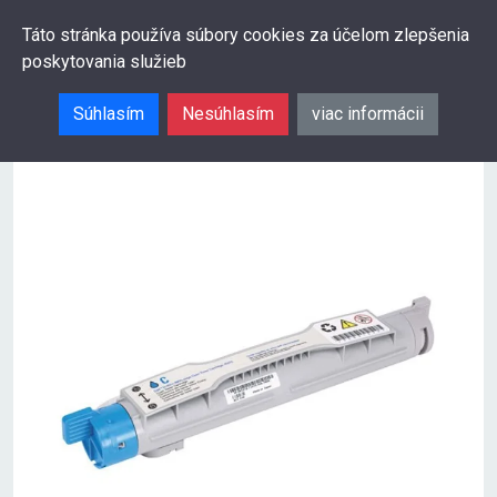
0
Táto stránka používa súbory cookies za účelom zlepšenia
poskytovania služieb
Hľadať
Súhlasím
Nesúhlasím
viac informácii