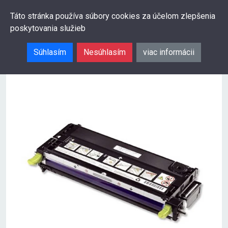
0
Táto stránka používa súbory cookies za účelom zlepšenia
poskytovania služieb
Hľadať
Súhlasím
Nesúhlasím
viac informácii