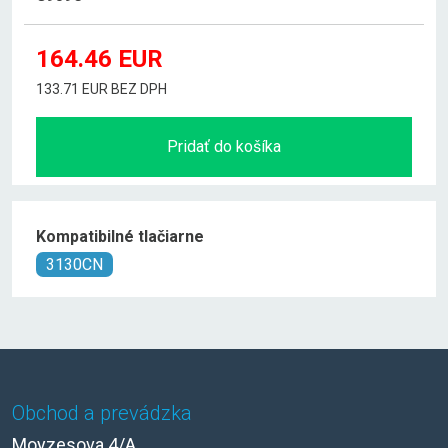
164.46
EUR
133.71 EUR BEZ DPH
Pridať do košíka
Kompatibilné tlačiarne
3130CN
Obchod a prevádzka
Moyzesova 4/A,