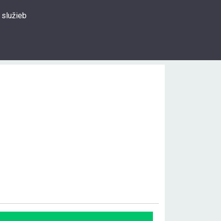
 služieb
0
Prihlásiť sa
Hľadať