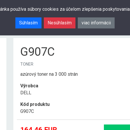
ránka používa súbory cookies za účelom zlepšenia poskytovania
Súhlasím
Nesúhlasím
viac informácii
G907C
TONER
azúrový toner na 3 000 strán
Výrobca
DELL
Kód produktu
G907C
164.46
EUR