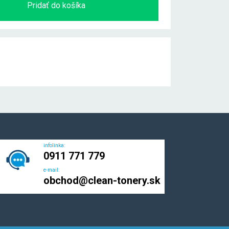
Pridať do košíka
infolinka:
0911 771 779
e-mail:
obchod@clean-tonery.sk