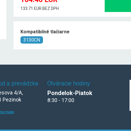
133.71 EUR BEZ DPH
Kompatibilné tlačiarne
3130CN
od a prevádzka
Otváracie hodiny
sova 4/A,
Pondelok-Piatok
1 Pezinok
8:30 - 17:00
 na mape