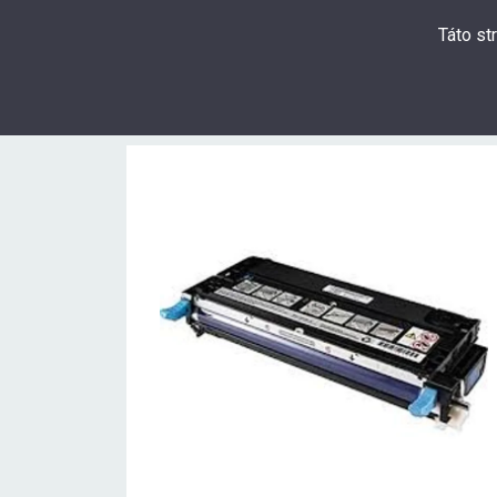
Táto st