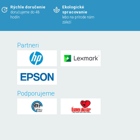
Rýchle doručenie
Ekologické
spracovanie
doručujeme do 48
hodín
lebo na prírode nám
záleží
Partneri
Podporujeme