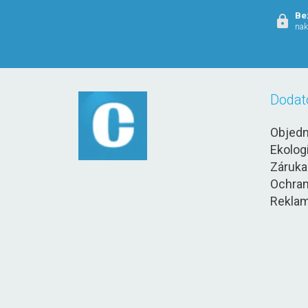
Be
nak
Dodat
Objedn
Ekolog
Záruka
Ochran
Reklam