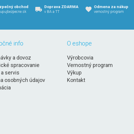
zpečný obchod
Doprava ZDARMA
Odmena za nákup
upujbezpecne.sk
v BA a TT
vernostný program
očné info
O eshope
ávky a dovoz
Výrobcovia
ické spracovanie
Vernostný program
 a servis
Výkup
a osobných údajov
Kontakt
ácia