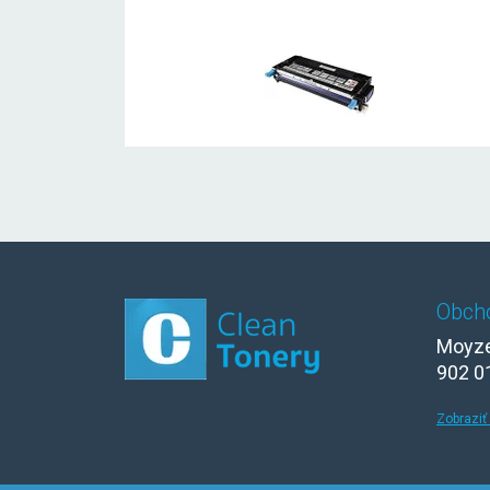
Obch
Moyze
902 0
Zobraziť