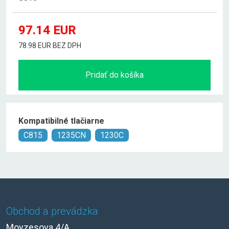
97.14
EUR
78.98 EUR BEZ DPH
Pridať do košíka
Kompatibilné tlačiarne
C815
1235CN
1230C
Obchod a prevádzka
Moyzesova 4/A,