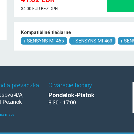
34.00 EUR BEZ DPH
Kompatibilné tlačiarne
i-SENSYNS MF465
i-SENSYNS MF463
i-SE
od a prevádzka
Otváracie hodiny
sova 4/A,
Pondelok-Piatok
1 Pezinok
8:30 - 17:00
 na mape