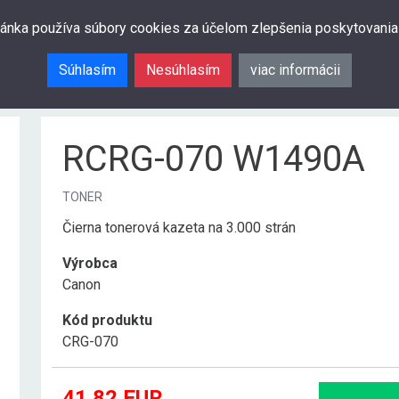
ránka používa súbory cookies za účelom zlepšenia poskytovania
Súhlasím
Nesúhlasím
viac informácii
RCRG-070 W1490A
TONER
Čierna tonerová kazeta na 3.000 strán
Výrobca
Canon
Kód produktu
CRG-070
41.82
EUR