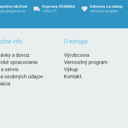
zpečný obchod
Doprava ZDARMA
Odmena za nákup
upujbezpecne.sk
v BA a TT
vernostný program
očné info
O eshope
ávky a dovoz
Výrobcovia
ické spracovanie
Vernostný program
 a servis
Výkup
a osobných údajov
Kontakt
ácia