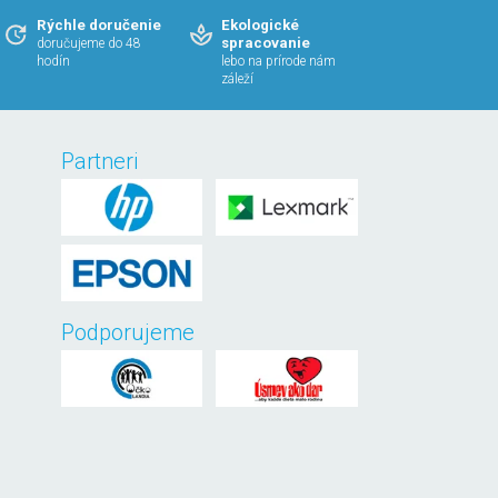
Rýchle doručenie
Ekologické
spracovanie
doručujeme do 48
hodín
lebo na prírode nám
záleží
Partneri
Podporujeme