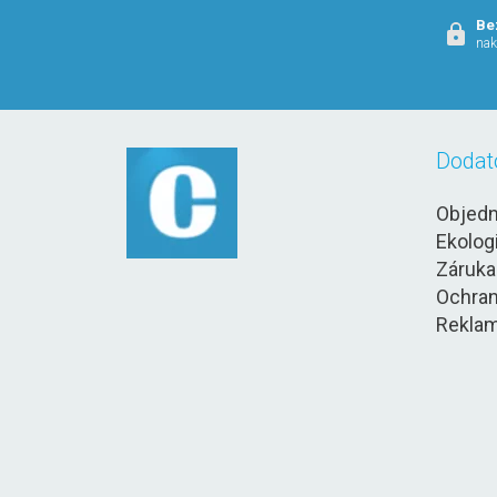
Be
nak
Dodat
Objedn
Ekolog
Záruka
Ochran
Reklam