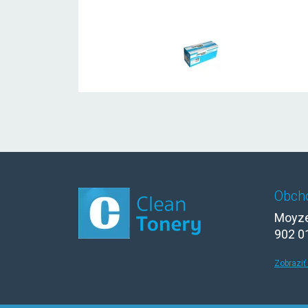
Obch
Moyze
902 0
Zobraziť