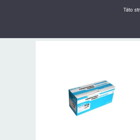
Táto st