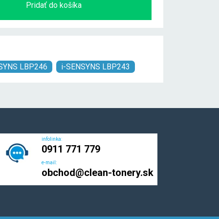
Pridať do košíka
NSYNS LBP246
i-SENSYNS LBP243
infolinka:
0911 771 779
e-mail:
obchod@clean-tonery.sk