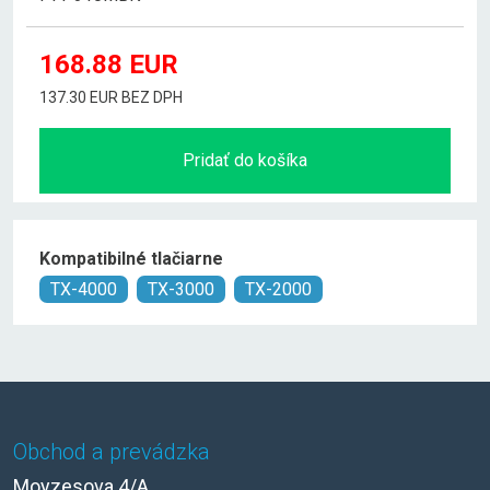
168.88
EUR
137.30 EUR BEZ DPH
Pridať do košíka
Kompatibilné tlačiarne
TX-4000
TX-3000
TX-2000
Obchod a prevádzka
Moyzesova 4/A,