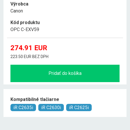
Výrobca
Canon
Kód produktu
OPC C-EXV59
274.91
EUR
223.50 EUR BEZ DPH
Pridať do košíka
Kompatibilné tlačiarne
iR C2635i
iR C2630i
iR C2625i