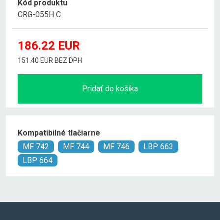
Kód produktu
CRG-055H C
186.22
EUR
151.40 EUR BEZ DPH
Pridať do košíka
Kompatibilné tlačiarne
MF 742
MF 744
MF 746
LBP 663
LBP 664