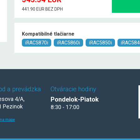
441.90 EUR BEZ DPH
Kompatibilné tlačiarne
iRAC5870i
iRAC5860i
iRAC5850i
iRAC584
od a prevádzka
Otváracie hodiny
sova 4/A,
Pondelok-Piatok
1 Pezinok
8:30 - 17:00
 na mape