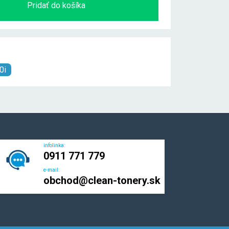
Pridať do košíka
0i
infolinka:
0911 771 779
e-mail:
obchod@clean-tonery.sk