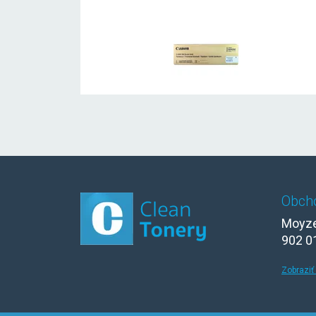
Obch
Moyze
902 0
Zobraziť