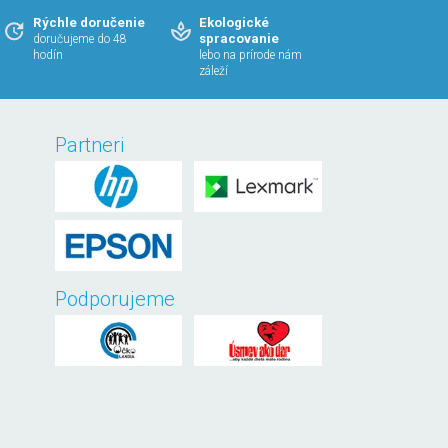
Rýchle doručenie
Ekologické
spracovanie
doručujeme do 48
hodín
lebo na prírode nám
záleží
Partneri
Podporujeme