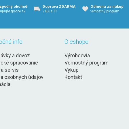
zpečný obchod
Doprava ZDARMA
Odmena za nákup
upujbezpecne.sk
v BA a TT
vernostný program
očné info
O eshope
ávky a dovoz
Výrobcovia
ické spracovanie
Vernostný program
 a servis
Výkup
a osobných údajov
Kontakt
ácia