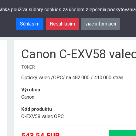
ránka používa súbory cookies za účelom zlepšenia poskytovania
Súhlasím
Nesúhlasím
viac informácii
Canon C-EXV58 vale
TONER
Optický valec /OPC/ na 482.000 / 410.000 strán
Výrobca
Canon
Kód produktu
C-EXV58 valec OPC
543.54
EUR