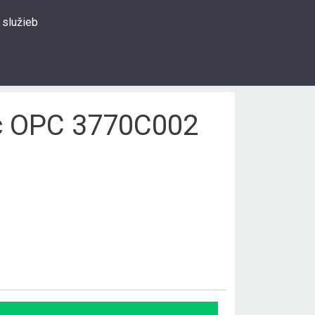
 služieb
0
Prihlásiť sa
Hľadať
c OPC 3770C002