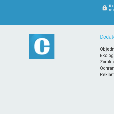
Be
nak
Dodat
Objedn
Ekolog
Záruka
Ochran
Reklam