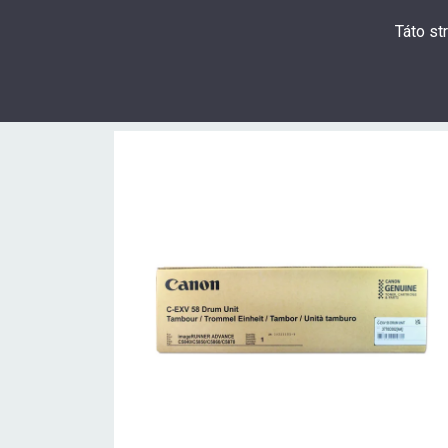
Táto st